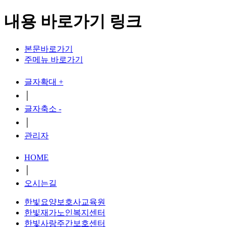
내용 바로가기 링크
본문바로가기
주메뉴 바로가기
글자확대 +
│
글자축소 -
│
관리자
HOME
│
오시는길
한빛요양보호사교육원
한빛재가노인복지센터
한빛사랑주간보호센터