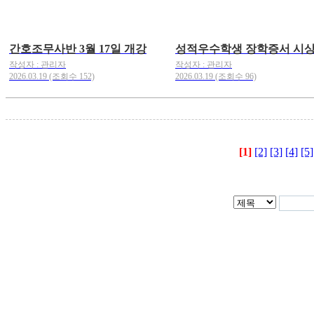
간호조무사반 3월 17일 개강
성적우수학생 장학증서 시
작성자 : 관리자
작성자 : 관리자
2026.03.19 (조회수 152)
2026.03.19 (조회수 96)
[1]
[2]
[3]
[4]
[5]
대전광역시 중구 보문로260
90-40854 대표자 : 강병국 
042-242-3901