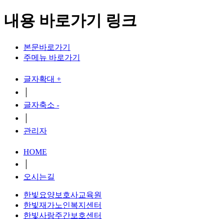
내용 바로가기 링크
본문바로가기
주메뉴 바로가기
글자확대 +
│
글자축소 -
│
관리자
HOME
│
오시는길
한빛요양보호사교육원
한빛재가노인복지센터
한빛사랑주간보호센터