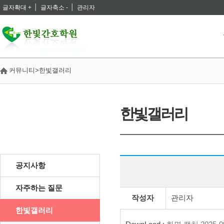
│
│
글자확대 +
글자축소 -
관리자
커뮤니티>한빛갤러리
한빛갤러리
커뮤니티
공지사항
자주하는 질문
작성자
관리자
한빛갤러리