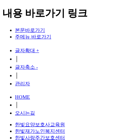
내용 바로가기 링크
본문바로가기
주메뉴 바로가기
글자확대 +
│
글자축소 -
│
관리자
HOME
│
오시는길
한빛요양보호사교육원
한빛재가노인복지센터
한빛사랑주간보호센터