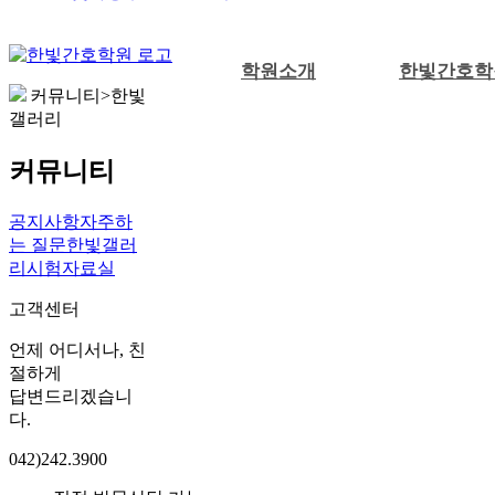
학원소개
한빛간호학
커뮤니티>한빛
갤러리
커뮤니티
공지사항
자주하
는 질문
한빛갤러
리
시험자료실
고객센터
언제 어디서나, 친
절하게
답변드리겠습니
다.
042)242.3900