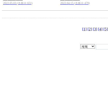
2022.05.03 (조회수 651)
2022.04.15 (조회수 479)
[1]
[2]
[3]
[4]
[5]
대전광역시 중구 보문로260
90-40854 대표자 : 강병국 
042-242-3901
COPYRIGHT ⓒ HANBIT.