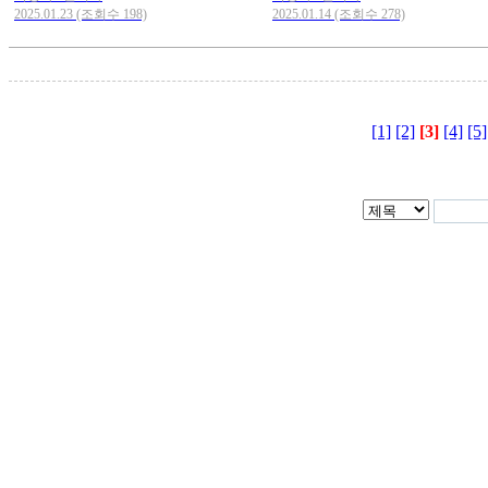
2025.01.23 (조회수 198)
2025.01.14 (조회수 278)
[1]
[2]
[3]
[4]
[5]
대전광역시 중구 보문로260
90-40854 대표자 : 강병국 
042-242-3901
COPYRIGHT ⓒ HANBIT.