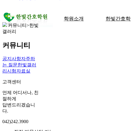
학원소개
한빛간호학
커뮤니티>한빛
갤러리
커뮤니티
공지사항
자주하
는 질문
한빛갤러
리
시험자료실
고객센터
언제 어디서나, 친
절하게
답변드리겠습니
다.
042)242.3900