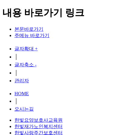
내용 바로가기 링크
본문바로가기
주메뉴 바로가기
글자확대 +
│
글자축소 -
│
관리자
HOME
│
오시는길
한빛요양보호사교육원
한빛재가노인복지센터
한빛사랑주간보호센터