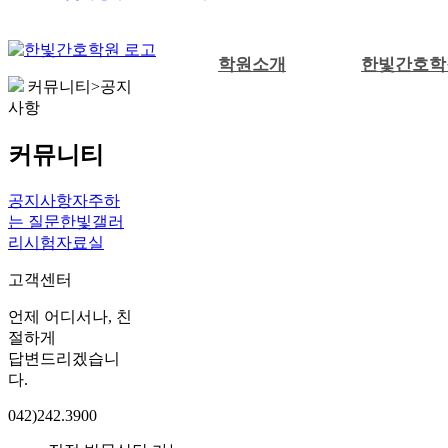
학원소개
한빛간호학
커뮤니티>공지
사항
커뮤니티
공지사항
자주하
는 질문
한빛갤러
리
시험자료실
고객센터
언제 어디서나, 친
절하게
답변드리겠습니
다.
042)242.3900