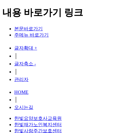
내용 바로가기 링크
본문바로가기
주메뉴 바로가기
글자확대 +
│
글자축소 -
│
관리자
HOME
│
오시는길
한빛요양보호사교육원
한빛재가노인복지센터
한빛사랑주간보호센터